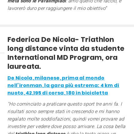
meta sono le Paralimpiadi
: amo quello che faccio, e
lavorerò duro per raggiungere il mio obiettivo
”
Federica De Nicola- Triathlon
long distance vinta da studente
International MD Program, ora
laureata.
De Nicola, milanese, prima al mondo
nell’ironman, la gara più estrema: 4 km di
nuoto, 42,195 di corsa, 180 in bicicletta
"Ho cominciato a praticare questo sport tre anni fa. I
risultati sono sempre stati in crescendo e mi hanno
regalato molte soddisfazioni, quindi vorrei provare ad
investire per vedere dove posso arrivare. La cosa bella
del
triathlon long distance
è che la testa gioca un