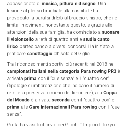
appassionata di
musica, pittura e disegno
. Una
lesione al plesso brachiale alla nascita le ha
provocato la paralisi di Erb al braccio sinistro, che ne
limita i movimenti; nonostante questo, e grazie alle
attenzioni della sua famiglia, ha cominciato a
suonare
il violoncello
all’età di quattro anni e
studia canto
lirico
, partecipando a diversi concorsi. Ha iniziato a
praticare
canottaggio
all’Isola del Giglio.
Tra i riconoscimenti sportivi più recenti: nel 2018 nei
campionati italiani nella categoria Para rowing PR3
è
arrivata
prima
con il “due senza” e il “quattro con”
(tipologie di imbarcazione che indicano il numero di
remi e la presenza o meno del timoniere), alla
Coppa
del Mondo
è arrivata
seconda
con il “quattro con” e
prima
alle
Gare internazionali Para rowing
con il “due
senza”.
Greta ha vissuto il rinvio dei Giochi Olimpici di Tokyo