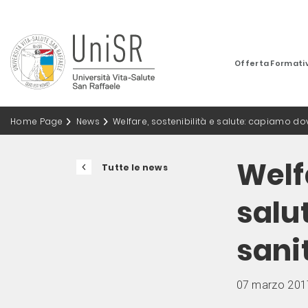
Offerta Formati
Home Page
News
Welfare, sostenibilità e salute: capiamo dov
Welfa
Tutte le news
salu
sani
07 marzo 201