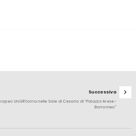
Successiva
uropeo UniSR torna nelle Sale di Cesano di “Palazzo Arese–
Borromeo”