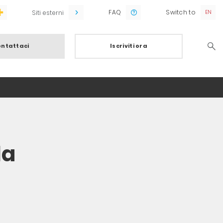
FAQ
Switch to
Siti esterni
ntattaci
Iscriviti ora
Searc
la