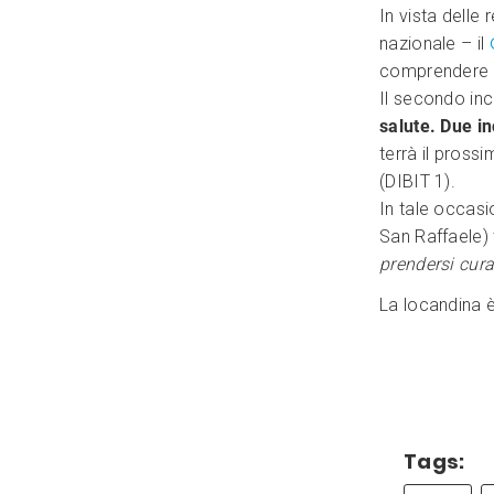
In vista delle
nazionale – il
comprendere me
Il secondo inc
salute. Due in
terrà il pross
(DIBIT 1).
In tale occas
San Raffaele) 
prendersi cura
La locandina è
Tags: