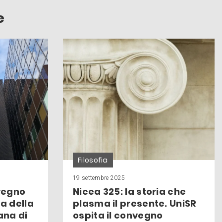
e
Filosofia
19 settembre 2025
nvegno
Nicea 325: la storia che
a della
plasma il presente. UniSR
ana di
ospita il convegno