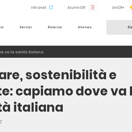
Intranet
AlumniSR
UniSR+
va
Servizi
Ricerca
Ateneo
Co
e va la sanità italiana
re, sostenibilità e
te: capiamo dove va 
tà italiana
7