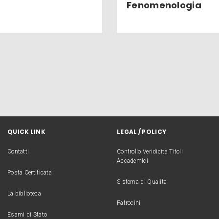
Fenomenologia
QUICK LINK
LEGAL / POLICY
Contatti
Controllo Veridicità Titoli
Accademici
Posta Certificata
Sistema di Qualità
La biblioteca
Patrocini
Esami di Stato