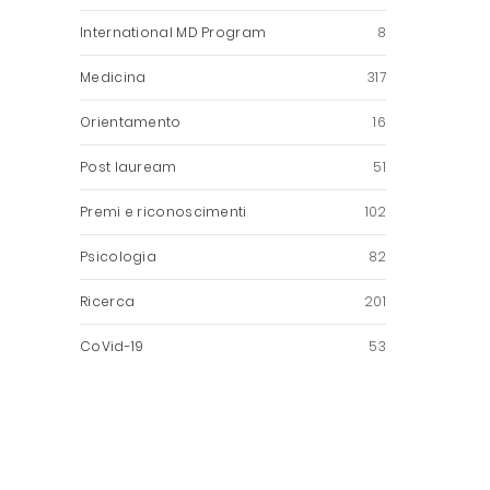
International MD Program
8
Medicina
317
Orientamento
16
Post lauream
51
Premi e riconoscimenti
102
Psicologia
82
Ricerca
201
CoVid-19
53