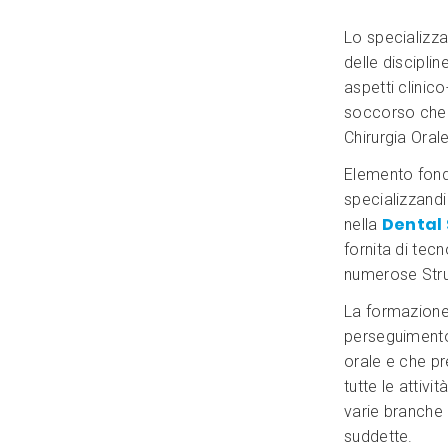
Lo specializz
delle disciplin
aspetti clinic
soccorso che c
Chirurgia Orale
Elemento fonda
specializzandi
Dental
nella
fornita di tec
numerose Stru
La formazione 
perseguimento d
orale e che pr
tutte le attivi
varie branche d
suddette.