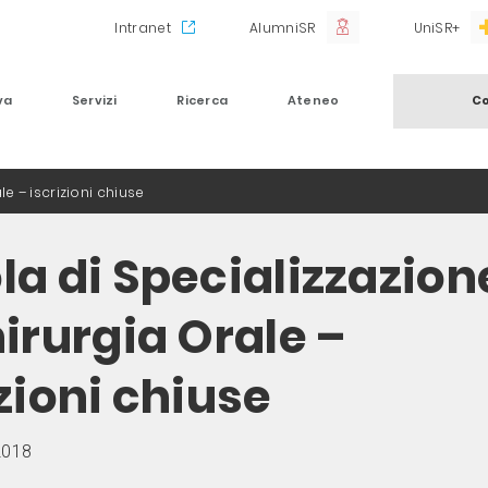
Intranet
AlumniSR
UniSR+
va
Servizi
Ricerca
Ateneo
Co
e – iscrizioni chiuse
la di Specializzazion
hirurgia Orale –
zioni chiuse
2018