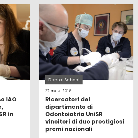
Dental School
27 marzo 2018
so IAO
Ricercatori del
è,
dipartimento di
SR in
Odontoiatria UniSR
vincitori di due prestigiosi
premi nazionali