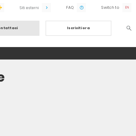
FAQ
Switch to
Siti esterni
ntattaci
Iscriviti ora
Searc
e