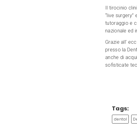
Il tirocinio cl
“live surgery”
tutoraggio e c
nazionale ed i
Grazie all’ ec
presso la Dent
anche di acqu
sofisticate te
Tags:
dental
D