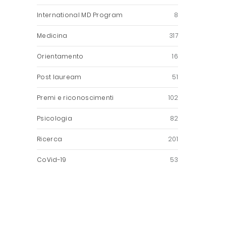
International MD Program
8
Medicina
317
Orientamento
16
Post lauream
51
Premi e riconoscimenti
102
Psicologia
82
Ricerca
201
CoVid-19
53