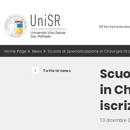
Offerta Formati
Home Page
News
Scuola di Specializzazione in Chirurgia Oral
Scuo
Tutte le news
in C
iscri
13 dicembre 