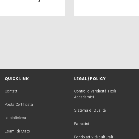
QUICK LINK
LEGAL / POLICY
Contatti
Controllo Veridicità Titoli
Accademici
Posta Certificata
Sistema di Qualità
La biblioteca
Patrocini
Esami di Stato
Fondo attività culturali