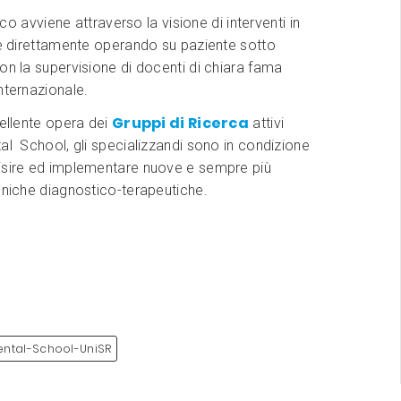
inico avviene attraverso la visione di interventi in
 e direttamente operando su paziente sotto
on la supervisione di docenti di chiara fama
nternazionale.
Gruppi di Ricerca
cellente opera dei
attivi
al School, gli specializzandi sono in condizione
isire ed implementare nuove e sempre più
cniche diagnostico-terapeutiche.
ental-School-UniSR