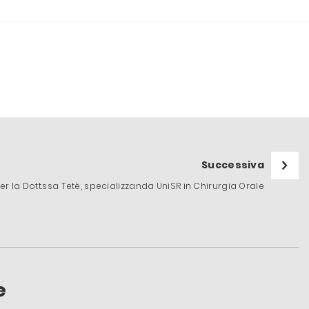
Successiva
 la Dott.ssa Tetè, specializzanda UniSR in Chirurgia Orale
e