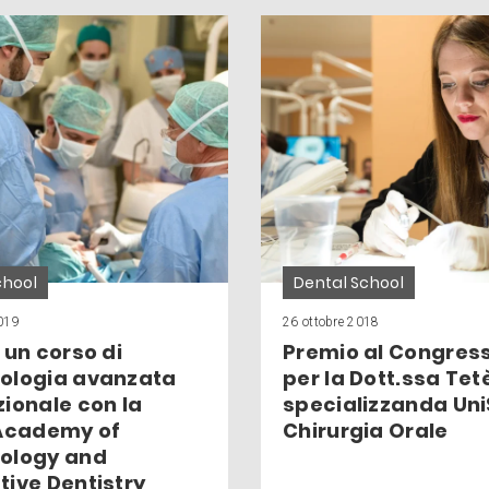
chool
Dental School
2019
26 ottobre 2018
 un corso di
Premio al Congres
ologia avanzata
per la Dott.ssa Tet
zionale con la
specializzanda Uni
 Academy of
Chirurgia Orale
ology and
tive Dentistry