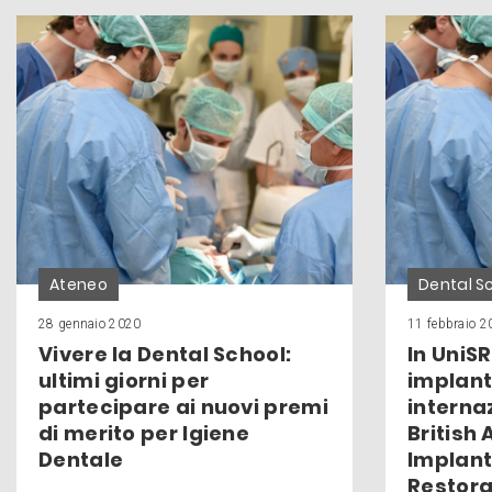
Ateneo
Dental S
28 gennaio 2020
11 febbraio 
Vivere la Dental School:
In UniSR
ultimi giorni per
implant
partecipare ai nuovi premi
interna
di merito per Igiene
British
Dentale
Implant
Restora