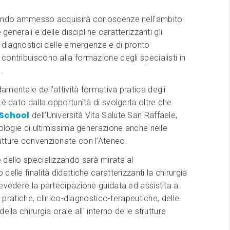
ando ammesso acquisirà conoscenze nell’ambito
e generali e delle discipline caratterizzanti gli
o-diagnostici delle emergenze e di pronto
ontribuiscono alla formazione degli specialisti in
.
mentale dell’attività formativa pratica degli
 è dato dalla opportunità di svolgerla oltre che
 School
dell’Università Vita Salute San Raffaele,
nologie di ultimissima generazione anche nelle
tture convenzionate con l’Ateneo.
dello specializzando sarà mirata al
elle finalità didattiche caratterizzanti la chirurgia
evedere la partecipazione guidata ed assistita a
tà pratiche, clinico-diagnostico-terapeutiche, delle
ella chirurgia orale all’ interno delle strutture