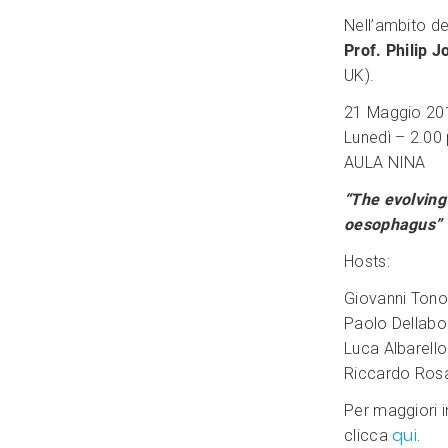
Nell’ambito de
Prof. Philip J
UK).
21 Maggio 20
Lunedì – 2.00
AULA NINA
“The evolvin
oesophagus”
Hosts:
Giovanni Ton
Paolo Dellab
Luca Albarello
Riccardo Rosa
Per maggiori in
qui.
clicca