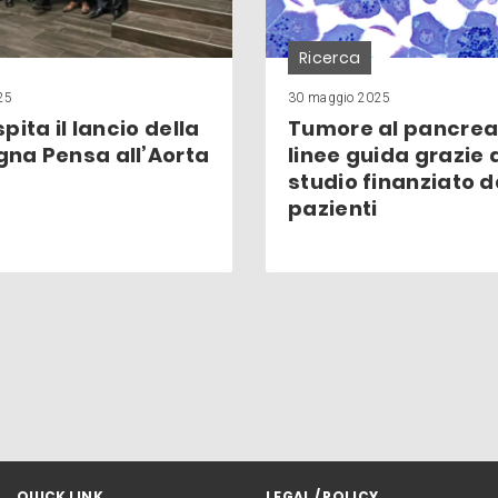
Ricerca
25
30 maggio 2025
pita il lancio della
Tumore al pancrea
na Pensa all’Aorta
linee guida grazie 
studio finanziato 
pazienti
QUICK LINK
LEGAL / POLICY