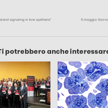
tand signaling in liver epithelia”
5 maggio: Giornat
Ti potrebbero anche interessar