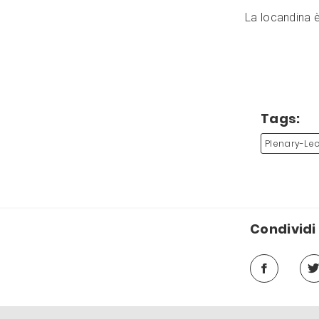
La locandina è
Tags:
Plenary-Lec
Condividi 