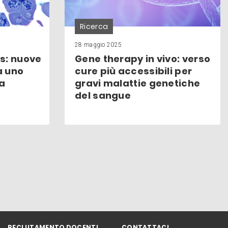
Ricerca
28 maggio 2025
s: nuove
Gene therapy in vivo: verso
a uno
cure più accessibili per
da
gravi malattie genetiche
del sangue
RECLUTAMENTO DOCENTI
CONTATTACI