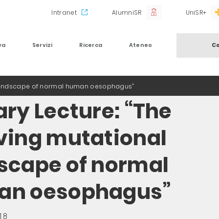
Intranet
AlumniSR
UniSR+
va
Servizi
Ricerca
Ateneo
Co
l landscape of normal human oesophagus”
ary Lecture: “The
ving mutational
scape of normal
an oesophagus”
18