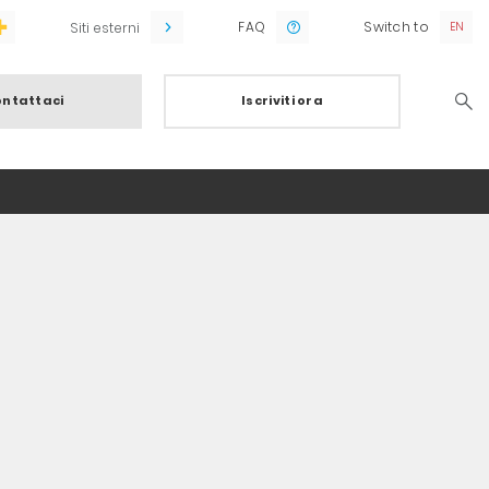
FAQ
Switch to
Siti esterni
ntattaci
Iscriviti ora
Searc