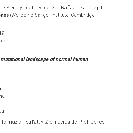
lle Plenary Lectures del San Raffaele sarà ospite il
ones
(Wellcome Sanger Institute, Cambridge –
18
 pm
g mutational landscape of normal human
on
ona
ti
formazioni sull’attività di ricerca del Prof. Jones