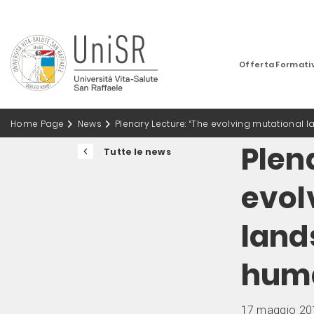
Offerta Formati
Home Page
News
Plenary Lecture: “The evolving mutationa
Plen
Tutte le news
evol
land
hum
17 maggio 20