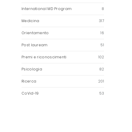
International MD Program
8
Medicina
317
Orientamento
16
Post lauream
51
Premi e riconoscimenti
102
Psicologia
82
Ricerca
201
CoVid-19
53