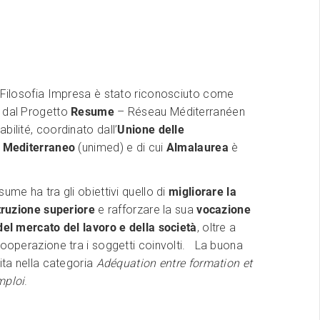
o Filosofia Impresa è stato riconosciuto come
 dal Progetto
Resume
– Réseau Méditerranéen
bilité, coordinato dall’
Unione delle
l Mediterraneo
(unimed) e di cui
Almalaurea
è
sume ha tra gli obiettivi quello di
migliorare la
struzione superiore
e rafforzare la sua
vocazione
del mercato del lavoro e della società
, oltre a
cooperazione tra i soggetti coinvolti. La buona
rita nella categoria
Adéquation entre formation et
mploi
.