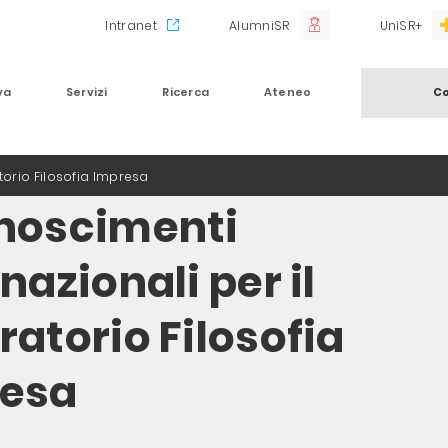
Intranet
AlumniSR
UniSR+
va
Servizi
Ricerca
Ateneo
Co
torio Filosofia Impresa
noscimenti
nazionali per il
ratorio Filosofia
esa