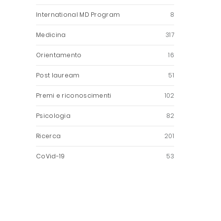
International MD Program
8
Medicina
317
Orientamento
16
Post lauream
51
Premi e riconoscimenti
102
Psicologia
82
Ricerca
201
CoVid-19
53