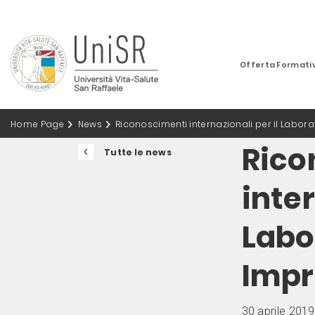
Offerta Formati
Home Page
News
Riconoscimenti internazionali per il Labora
Rico
Tutte le news
inter
Labo
Impr
30 aprile 2019