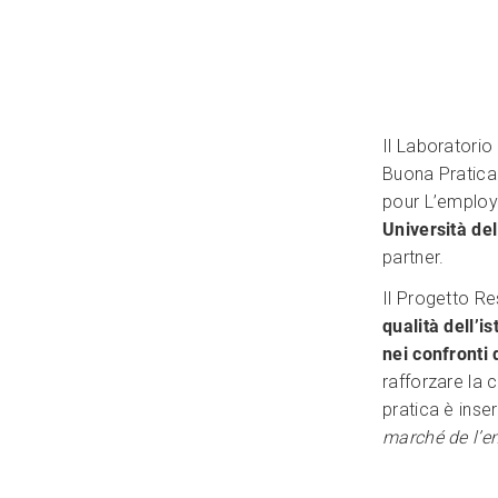
Il Laboratori
Buona Pratica
pour L’employa
Università de
partner.
Il Progetto Re
qualità dell’i
nei confronti 
rafforzare la 
pratica è inse
marché de l’e