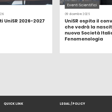
Eventi Scientifici
026
09 dicembre 2025
ti UniSR 2026-2027
UniSR ospita il co
che vedrà la nascit
nuova Società Itali
Fenomenologia
QUICK LINK
LEGAL / POLICY