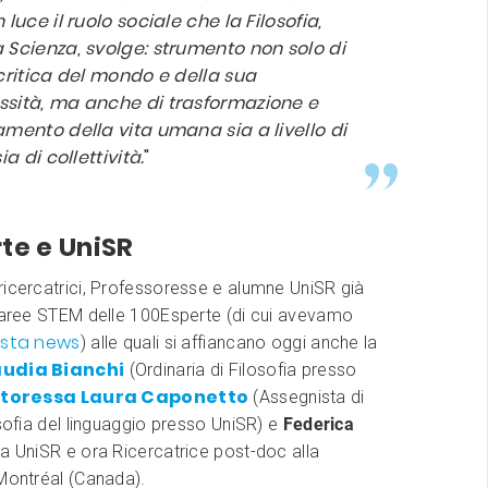
 luce il ruolo sociale che la Filosofia,
 Scienza, svolge: strumento non solo di
 critica del mondo e della sua
sità, ma anche di trasformazione e
amento della vita umana sia a livello di
ia di collettività.
"
te e UniSR
icercatrici, Professoresse e alumne UniSR già
e aree STEM delle 100Esperte (di cui avevamo
sta news
) alle quali si affiancano oggi anche la
audia Bianchi
(Ordinaria di Filosofia presso
toressa Laura Caponetto
(Assegnista di
osofia del linguaggio presso UniSR) e
Federica
na UniSR e ora Ricercatrice post-doc alla
Montréal (Canada).