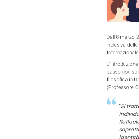
Dall’8 marzo 2
inclusiva dell
Internazionale
L’introduzione
passo non solo
filosofica in 
(Professore Or
"
Si trat
individu
Raffael
soprattu
identit