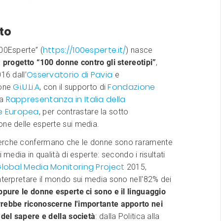
tto
https://100esperte.it/
00Esperte” (
) nasce
l
progetto “100 donne contro gli stereotipi”
,
Osservatorio di Pavia
16 dall’
e
Gi.U.Li.A
Fondazione
ione
, con il supporto di
Rappresentanza in Italia della
la
e Europea
, per contrastare la sotto
one delle esperte sui media.
erche confermano che le donne sono raramente
i media in qualità di esperte: secondo i risultati
lobal Media Monitoring Project
2015,
nterpretare il mondo sui media sono nell'82% dei
ppure le donne esperte ci sono e il linguaggio
rebbe riconoscerne l'importante apporto nei
 del sapere e della società
: dalla Politica alla