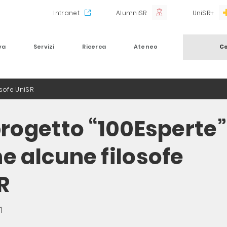
Intranet
AlumniSR
UniSR+
va
Servizi
Ricerca
Ateneo
Co
sofe UniSR
progetto “100Esperte”
e alcune filosofe
R
1