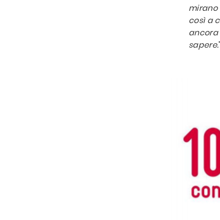
mirano a
così a c
ancora a
sapere.