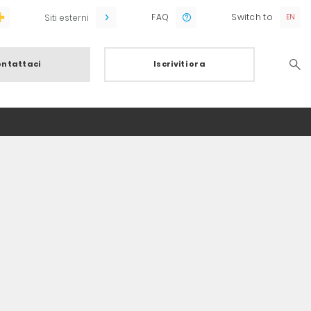
FAQ
Switch to
Siti esterni
ntattaci
Iscriviti ora
Searc