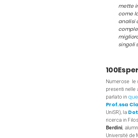
mette in
come la
analisi
comples
miglior
singoli s
100Esper
Numerose le r
presenti nell
que
parlato in
Prof.ssa Cl
Dot
UniSR), la
ricerca in Fil
Berdini
, alum
Université de 