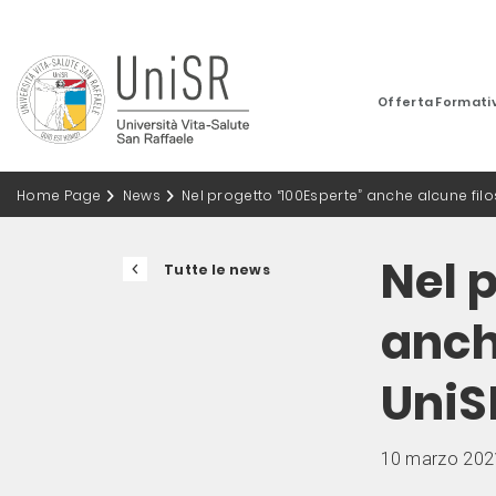
Offerta Formati
Home Page
News
Nel progetto “100Esperte” anche alcune filo
Nel 
Tutte le news
anch
UniS
10 marzo 202