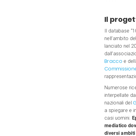
Il proge
Il database “1
nell’ambito de
lanciato nel 20
dall’associaz
Bracco
e del
Commission
rappresentazi
Numerose ric
interpellate da
G
nazionali del
a spiegare e i
casi uomini.
E
mediatico dov
diversi ambiti