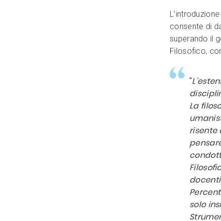
L’introduzione
consente di da
superando il 
Filosofico, c
"
L’esten
discipli
La filo
umanist
risente 
pensare 
condott
Filosofi
docenti 
Percentu
solo ins
Strumen