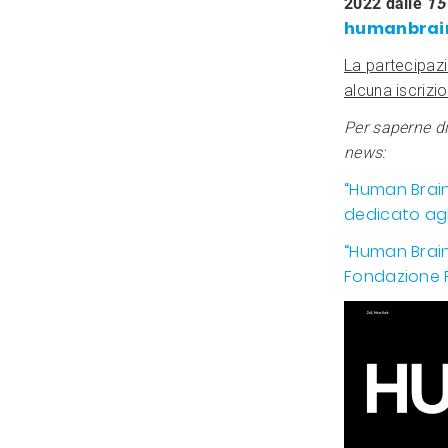
2022 dalle
1
humanbrain
La partecipazio
alcuna iscrizi
Per saperne di
news:
“Human Brain
dedicato agli
“Human Brain
Fondazione 