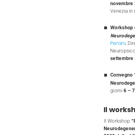
novembre 
Venezia in 
Workshop o
Neurodege
Perani
, Di
Neuropsico
settembre 
Convegno “
Neurodege
giorni
6 – 7
Il works
Il Workshop
“
Neurodegener