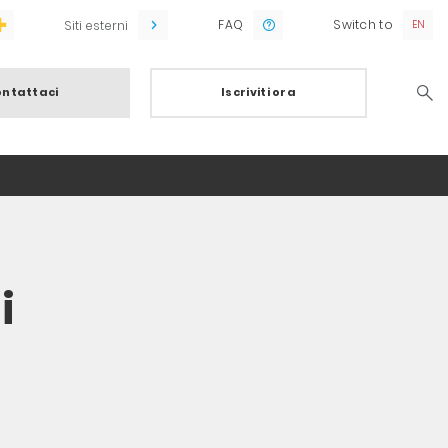
FAQ
Switch to
Siti esterni
ntattaci
Iscriviti ora
Searc
i