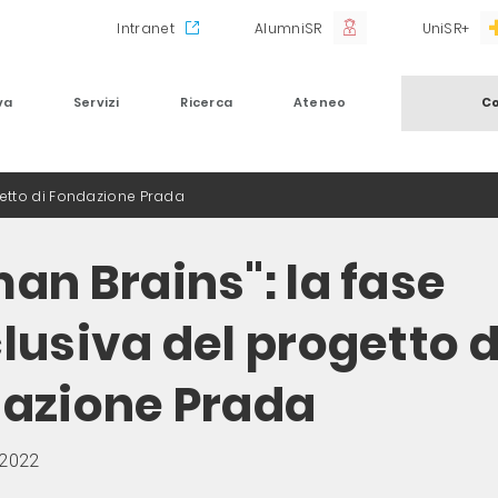
Intranet
AlumniSR
UniSR+
va
Servizi
Ricerca
Ateneo
Co
getto di Fondazione Prada
an Brains": la fase
lusiva del progetto d
azione Prada
 2022