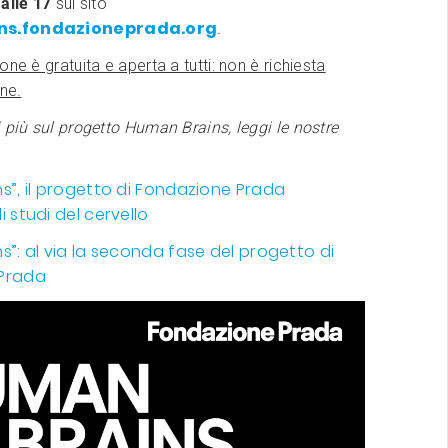
5
alle 17
sul sito
s.fondazioneprada.org
.
ne è gratuita e aperta a tutti: non è richiesta
one.
 più sul progetto Human Brains, leggi le nostre
s”, il progetto di Fondazione Prada
 studi del cervello
s”: al via la seconda fase del progetto di
Prada