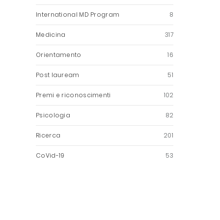
International MD Program
8
Medicina
317
Orientamento
16
Post lauream
51
Premi e riconoscimenti
102
Psicologia
82
Ricerca
201
CoVid-19
53