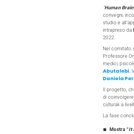
"
Human Brain
convegni, incon
studio e all’a
intrapreso da
2022.
Nel comitato s
Professore On
medici, psicolo
Abutalebi
, 
Daniela Per
Il progetto, ch
di coinvolgere 
culturali a liv
La fase conclus
Mostra “
It