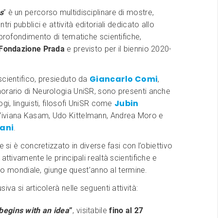
s
” è un percorso multidisciplinare di
mostre,
tri pubblici e attività editoriali dedicato allo
pprofondimento di tematiche scientifiche,
Fondazione Prada
e previsto per il biennio 2020-
Giancarlo Comi
cientifico, presieduto da
,
orario di Neurologia UniSR, sono presenti anche
Jubin
gi, linguisti, filosofi UniSR
come
Viviana Kasam, Udo Kittelmann, Andrea Moro e
ani
.
e si è concretizzato in diverse fasi con l’obiettivo
attivamente le principali realtà scientifiche e
ello mondiale, giunge quest’anno al termine.
iva si articolerà nelle seguenti attività:
 begins with an idea
”
, visitabile
fino al 27