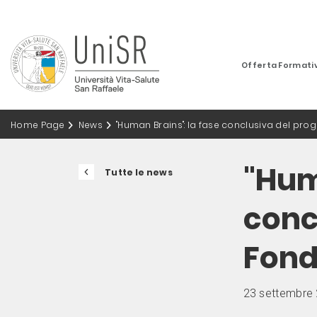
Offerta Formati
Home Page
News
"Human Brains": la fase conclusiva del pro
"Hum
Tutte le news
conc
Fond
23 settembre