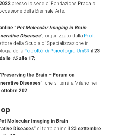
2022
presso la sede di Fondazione Prada a
occasione della Biennale Arte;
nline “
Pet Molecular Imaging in Brain
Prof.
nerative Diseases
”
, organizzato dalla
rettore della Scuola di Specializzazione in
Facoltà di Psicologia UniSR
logia della
il
23
dalle
15
alle 17
;
Preserving the Brain – Forum on
nerative Diseases”
, che si terrà a Milano nei
 ottobre 202
.
hop
Pet Molecular Imaging in Brain
ative Diseases”
si terrà online il
23 settembre