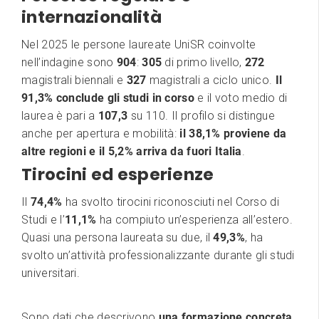
internazionalità
Nel 2025 le persone laureate UniSR coinvolte
nell’indagine sono
904
:
305
di primo livello,
272
magistrali biennali e
327
magistrali a ciclo unico.
Il
91,3% conclude gli studi in corso
e il voto medio di
laurea è pari a
107,3
su 110. Il profilo si distingue
anche per apertura e mobilità:
il 38,1% proviene da
altre regioni e il 5,2% arriva da fuori Italia
.
Tirocini ed esperienze
Il
74,4%
ha svolto tirocini riconosciuti nel Corso di
Studi e l’
11,1%
ha compiuto un’esperienza all’estero.
Quasi una persona laureata su due, il
49,3%
, ha
svolto un’attività professionalizzante durante gli studi
universitari.
Sono dati che descrivono
una formazione concreta,