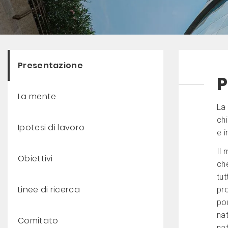
Presentazione
P
La mente
La
chi
Ipotesi di lavoro
e i
Il 
Obiettivi
che
tut
Linee di ricerca
pro
por
nat
Comitato
nat