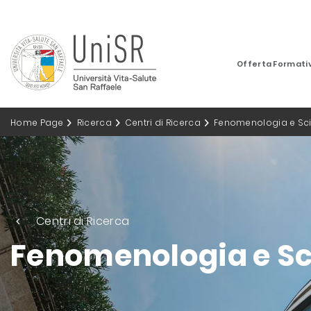
Offerta Formati
Home Page
Ricerca
Centri di Ricerca
Fenomenologia e Sci
Centri di Ricerca
Fenomenologia e Sc