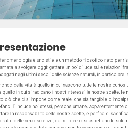
resentazione
 fenomenologia è uno stile e un metodo filosofico nato per ri
amata a svolgere oggi: gettare un po’ di luce sulle relazioni fr
ndagati negli ultimi secoli dalle scienze naturali, in particolare 
mondo della vita è quello in cui nascono tutte le nostre curiosi
 quello in cui si radicano i nostri interessi, le nostre scelte, le n
to ciò che ci si impone come reale, che sia tangibile o impalpa
fano. E include noi stessi, persone umane, apparentemente capa
tare la responsabilità delle nostre scelte, e perfino di sacrif
urali e delle neuroscienze, da cui pure ci si aspettano le sole ri
ura della mente e della persona, non trovano posto gli oggetti