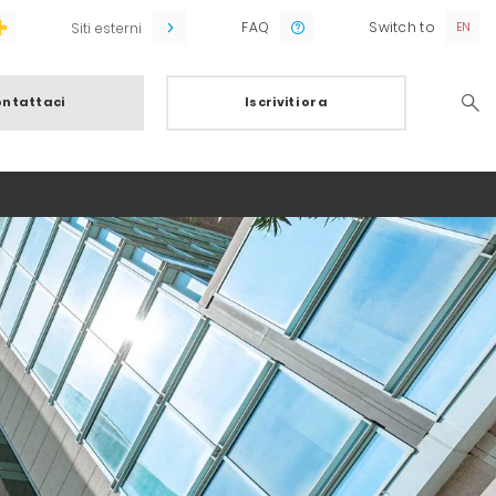
FAQ
Switch to
Siti esterni
ntattaci
Iscriviti ora
Searc