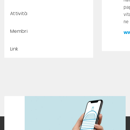
pap
Attività
vit
ne 
Membri
ww
Link