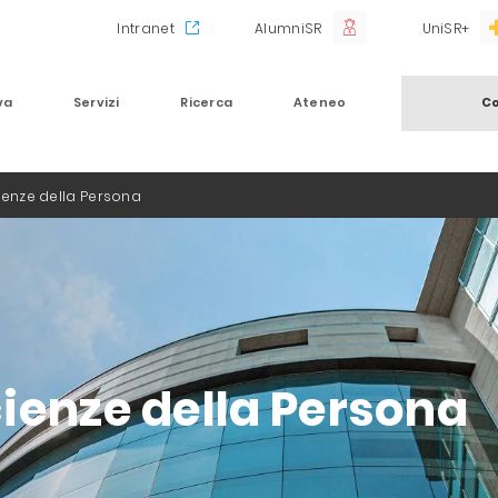
Intranet
AlumniSR
UniSR+
va
Servizi
Ricerca
Ateneo
Co
enze della Persona
ienze della Persona