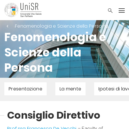
Fenomenologia e Scienze della Persona
Fenomenologia e
Scienze della
Persona
Presentazione
La mente
Ipotesi di la
Consiglio Direttivo
Prof.ssa Francesca De Vecchi
– Faculty of