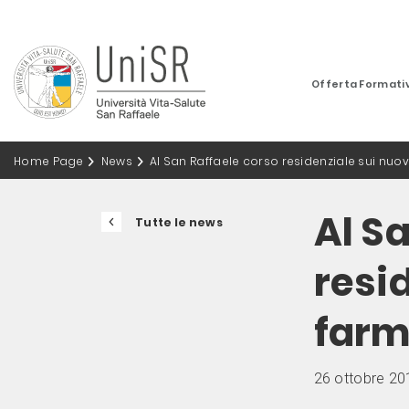
Offerta Formati
Home Page
News
Al San Raffaele corso residenziale sui nuo
Al S
Tutte le news
resi
farm
26 ottobre 20