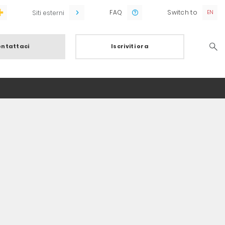
FAQ
Switch to
Siti esterni
ntattaci
Iscriviti ora
Searc