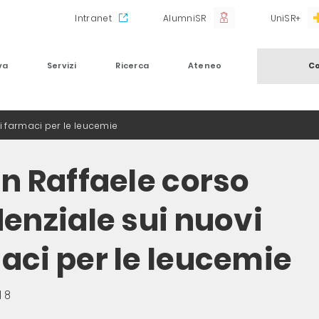
Intranet
AlumniSR
UniSR+
va
Servizi
Ricerca
Ateneo
Co
vi farmaci per le leucemie
an Raffaele corso
denziale sui nuovi
aci per le leucemie
18