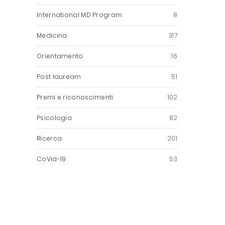
International MD Program
8
Medicina
317
Orientamento
16
Post lauream
51
Premi e riconoscimenti
102
Psicologia
82
Ricerca
201
CoVid-19
53