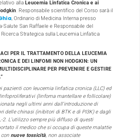
elativo alla
Leucemia Linfatica Cronica e ai
Hodgkin
. Responsabile scientifico del Corso sarà il
 Ghia
, Ordinario di Medicina Interna presso
ita-Salute San Raffaele e Responsabile del
Ricerca Strategica sulla Leucemia Linfatica
ACI PER IL TRATTAMENTO DELLA LEUCEMIA
RONICA E DEI LINFOMI NON HODGKIN: UN
ULTIDISCIPLINARE PER PREVENIRE E GESTIRE
À”
i pazienti con leucemia linfatica cronica (LLC) ed
 linfoproliferativi (linfoma mantellare e follicolare)
zionata negli ultimi anni dall’introduzione di
ri delle chinasi (inibitori di BTK e di PI3K) e dagli
L-2. L’utilizzo sempre più diffuso di questi
ortato il medico che si occupa di queste malattie
i con
nuove tossicità
, non associate