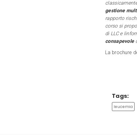
classicamente
gestione multi
rapporto rischi
corso si propo
di LLC e linfo
consapevole
c
La brochure d
Tags:
leucemia