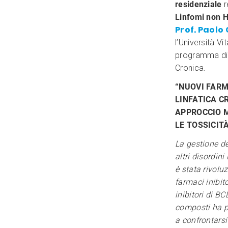
residenziale
r
Linfomi non 
Prof. Paolo
l’Università V
programma di 
Cronica.
“NUOVI FARM
LINFATICA C
APPROCCIO M
LE TOSSICIT
La gestione de
altri disordini
è stata rivolu
farmaci inibito
inibitori di BC
composti ha p
a confrontars