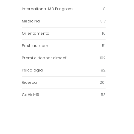
International MD Program
8
Medicina
317
Orientamento
16
Post lauream
51
Premi e riconoscimenti
102
Psicologia
82
Ricerca
201
CoVid-19
53