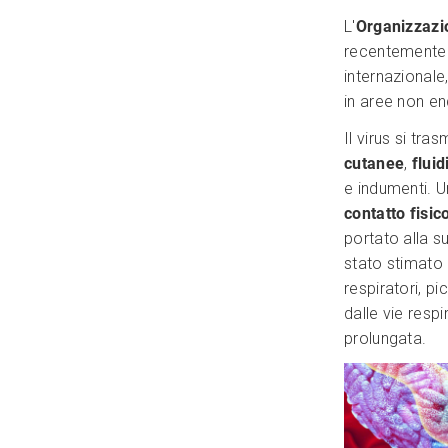
L'
Organizzazi
recentemente 
internazionale
in aree non e
Il virus si tra
cutanee
,
fluid
e indumenti. U
contatto fisic
portato alla s
stato stimato 
respiratori, p
dalle vie resp
prolungata.