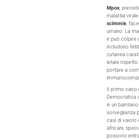
Mpox
, preced
malattia vira
scimmie
, fac
umano. La mal
e può colpire 
includono febb
cutanea carat
letale rispett
portare a comp
immunocomp
Il primo caso 
Democratica de
in un bambino 
sorveglianza 
casi di vaiolo
africani, spec
possono entrar