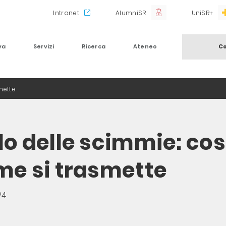
Intranet
AlumniSR
UniSR+
va
Servizi
Ricerca
Ateneo
Co
mette
lo delle scimmie: cos
me si trasmette
24