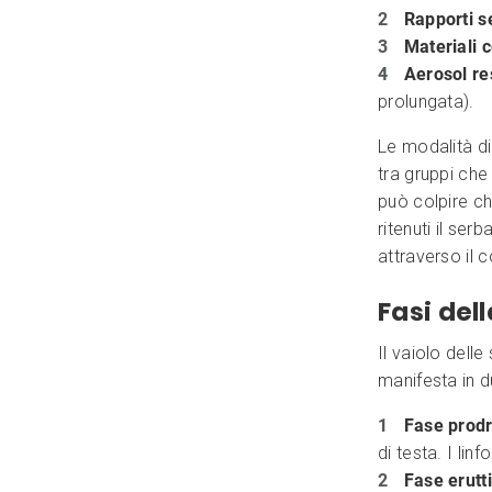
Rapporti s
Materiali 
Aerosol re
prolungata).
Le modalità d
tra gruppi che
può colpire ch
ritenuti il ser
attraverso il 
Fasi del
Il vaiolo dell
manifesta in du
Fase prod
di testa. I lin
Fase erutt