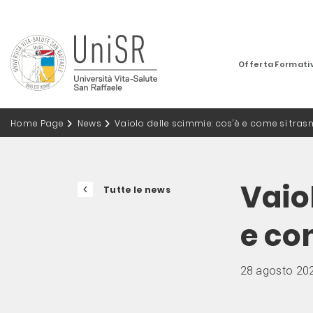
Offerta Formati
Home Page
News
Vaiolo delle scimmie: cos’è e come si tras
Vaio
Tutte le news
e co
28 agosto 20