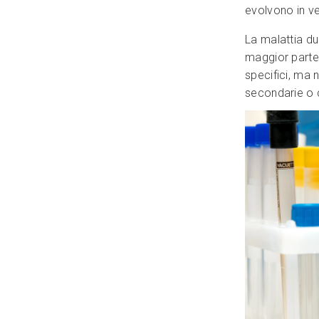
evolvono in v
La malattia d
maggior parte 
specifici, ma n
secondarie o 