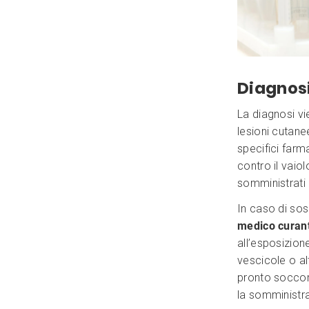
Diagnos
La diagnosi v
lesioni cutane
specifici farma
contro il vai
somministrati 
In caso di sos
medico curan
all’esposizione
vescicole o al
pronto soccors
la somministra