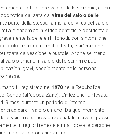
entemente noto come vaiolo delle scimmie, è una
le zoonotica causata dal
virus del vaiolo delle
ente parte della stessa famiglia del virus del vaiolo
attia è endemica in Africa centrale e occidentale
gravemente la pelle e i linfonodi, con sintomi che
re, dolori muscolari, mal di testa, e un’eruzione
terizzata da vesciche e pustole. Anche se meno
o al vaiolo umano, il vaiolo delle scimmie può
licazioni gravi, specialmente nelle persone
romesse.
umano fu registrato nel
1970
nella Repubblica
l Congo (all'epoca Zaire). L'infezione fu rilevata
di 9 mesi durante un periodo di intensa
per eradicare il vaiolo umano. Da quel momento,
 delle scimmie sono stati segnalati in diversi paesi
ialmente in regioni remote e rurali, dove le persone
e in contatto con animali infetti.