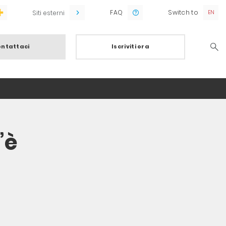
FAQ
Switch to
Siti esterni
ntattaci
Iscriviti ora
Searc
’è