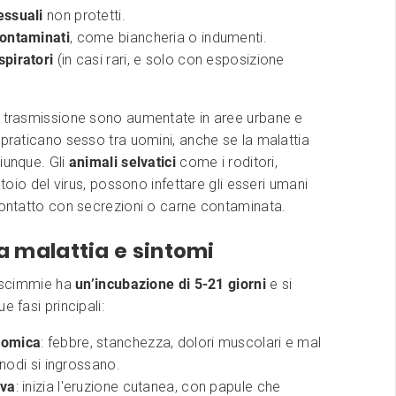
essuali
non protetti.
contaminati
, come biancheria o indumenti.
spiratori
(in casi rari, e solo con esposizione
i trasmissione sono aumentate in aree urbane e
 praticano sesso tra uomini, anche se la malattia
iunque. Gli
animali selvatici
come i roditori,
batoio del virus, possono infettare gli esseri umani
contatto con secrezioni o carne contaminata.
la malattia e sintomi
e scimmie ha
un’incubazione di 5-21 giorni
e si
e fasi principali:
romica
: febbre, stanchezza, dolori muscolari e mal
fonodi si ingrossano.
iva
: inizia l'eruzione cutanea, con papule che