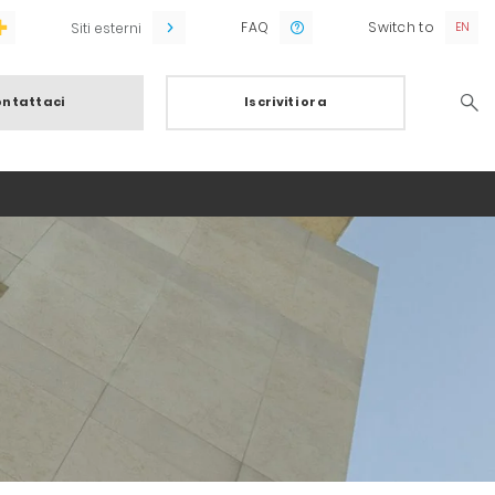
FAQ
Switch to
Siti esterni
ntattaci
Iscriviti ora
Searc