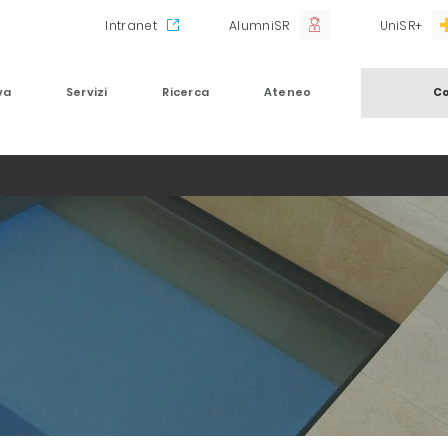
Intranet
AlumniSR
UniSR+
va
Servizi
Ricerca
Ateneo
Co