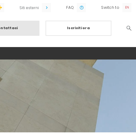
FAQ
Switch to
Siti esterni
ntattaci
Iscriviti ora
Searc