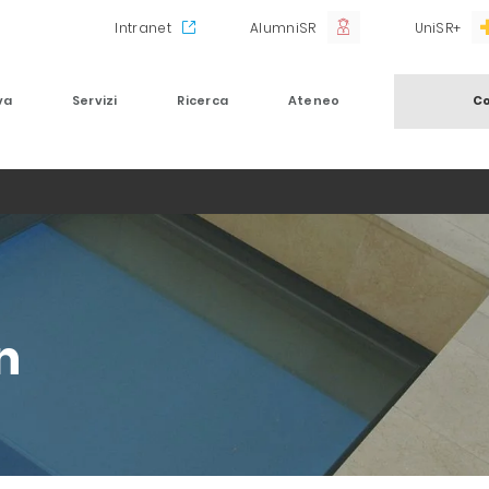
Intranet
AlumniSR
UniSR+
va
Servizi
Ricerca
Ateneo
Co
n