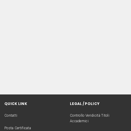
QUICK LINK
LEGAL / POLICY
Contatti
Controllo Veridicità Titoli
Accademici
Posta Certificata