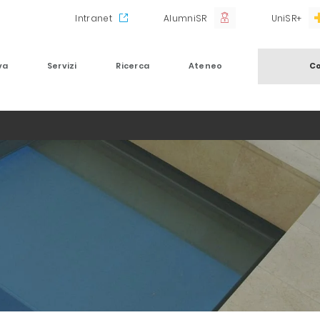
Intranet
AlumniSR
UniSR+
va
Servizi
Ricerca
Ateneo
Co