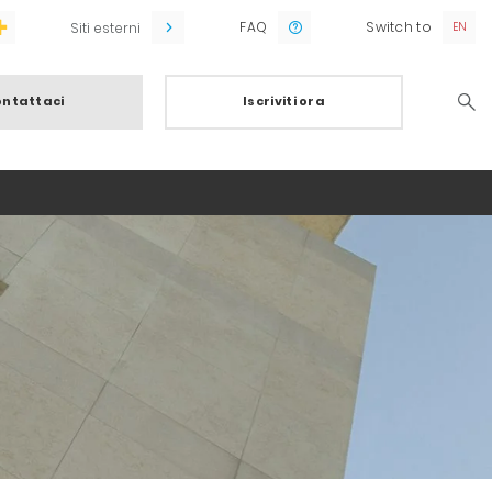
FAQ
Switch to
Siti esterni
ntattaci
Iscriviti ora
Searc