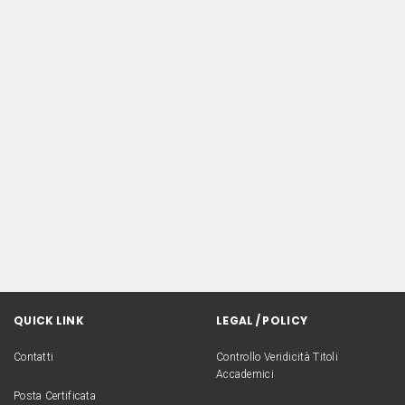
QUICK LINK
LEGAL / POLICY
Contatti
Controllo Veridicità Titoli
Accademici
Posta Certificata