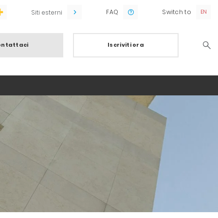
FAQ
Switch to
Siti esterni
ntattaci
Iscriviti ora
Searc