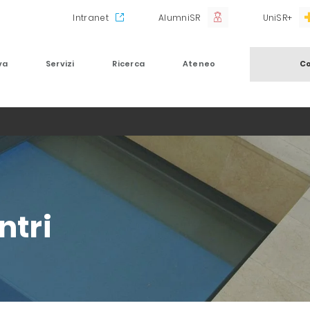
Intranet
AlumniSR
UniSR+
va
Servizi
Ricerca
Ateneo
Co
ntri