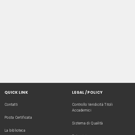
QUICK LINK
LEGAL / POLICY
Contatti
Controllo Veridicità Titoli
Accademici
Posta Certificata
Sistema di Qualità
La biblioteca