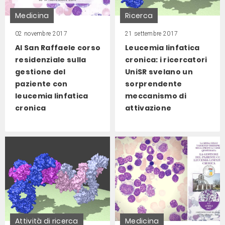
Medicina
Ricerca
02 novembre 2017
21 settembre 2017
Al San Raffaele corso
Leucemia linfatica
residenziale sulla
cronica: i ricercatori
gestione del
UniSR svelano un
paziente con
sorprendente
leucemia linfatica
meccanismo di
cronica
attivazione
Attività di ricerca
Medicina