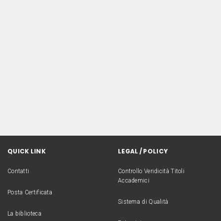
QUICK LINK
LEGAL / POLICY
Contatti
Controllo Veridicità Titoli
Accademici
Posta Certificata
Sistema di Qualità
La biblioteca