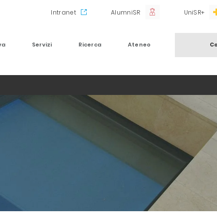
Intranet
AlumniSR
UniSR+
va
Servizi
Ricerca
Ateneo
Co