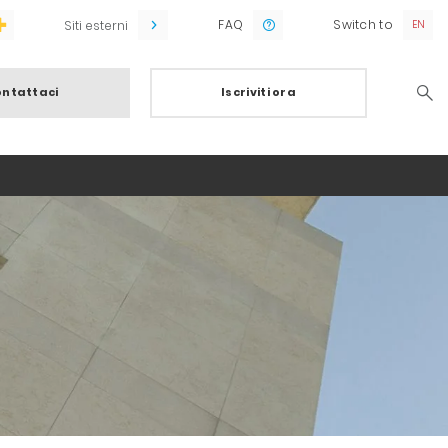
FAQ
Switch to
Siti esterni
ntattaci
Iscriviti ora
Searc