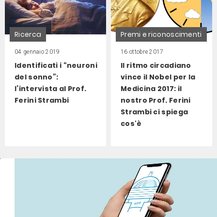
Ricerca
Premi e riconoscimenti
04 gennaio 2019
16 ottobre 2017
Identificati i “neuroni
Il ritmo circadiano
del sonno”:
vince il Nobel per la
l’intervista al Prof.
Medicina 2017: il
Ferini Strambi
nostro Prof. Ferini
Strambi ci spiega
cos'è