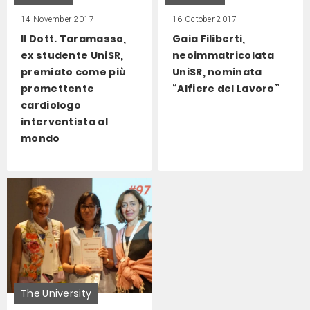
14 November 2017
16 October 2017
Il Dott. Taramasso,
Gaia Filiberti,
ex studente UniSR,
neoimmatricolata
premiato come più
UniSR, nominata
promettente
“Alfiere del Lavoro”
cardiologo
interventista al
mondo
The University