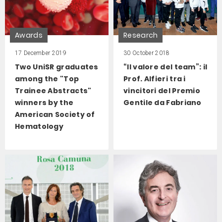
Awards
Research
17 December 2019
30 October 2018
Two UniSR graduates
“Il valore del team”: il
among the "Top
Prof. Alfieri tra i
Trainee Abstracts"
vincitori del Premio
winners by the
Gentile da Fabriano
American Society of
Hematology