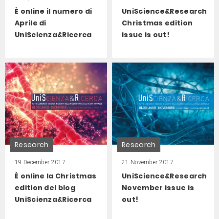
È online il numero di
UniScience&Research
Aprile di
Christmas edition
UniScienza&Ricerca
issue is out!
Research
Research
19 December 2017
21 November 2017
È online la Christmas
UniScience&Research
edition del blog
November issue is
UniScienza&Ricerca
out!