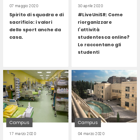
07 maggio 2020
30 aprile 2020
Spirito di squadra e di
#LiveUniSR: Come
sacrificio: i valori
riorganizzare
dello sport anche da
l’attività
casa.
studentesca online?
Lo raccontano gli
studenti
Campus
Campus
17 marzo 2020
04 marzo 2020