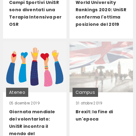
Campi Sportivi UniSR
World University
sono diventati una
Rankings 2020: UniSR
Terapia Intensiva per
conferma l'ottima
OSR
posizione del 2019
Ateneo
Campus
05 dicembre 2019
31 ottobre 2019
Giornata mondiale
Brexit: la fine di
del volontariato:
un'epoca
UniSR incontra il
mondo del