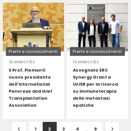
Premi e riconoscimenti
Premi e riconoscimenti
30 ottobre 2023
26 ottobre 2023
Il Prof. Piemonti
Assegnato ERC
nuovo presidente
Synergy Grant a
dell'International
UniSR per la ricerca
Pancreas and Islet
su immunoterapia
Transplantation
delle metastasi
Association
epatiche
1
2
3
4
...
9