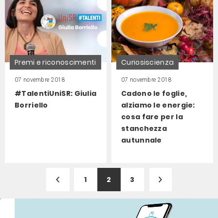
Premi e riconoscimenti
Curiosiscienza
07 novembre 2018
07 novembre 2018
#TalentiUniSR: Giulia
Cadono le foglie,
Borriello
alziamo le energie:
cosa fare per la
stanchezza
autunnale
1
2
3