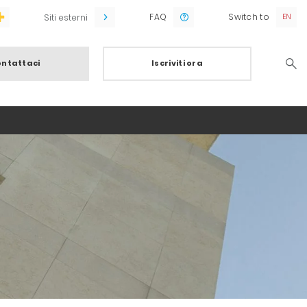
FAQ
Switch to
Siti esterni
ntattaci
Iscriviti ora
Searc