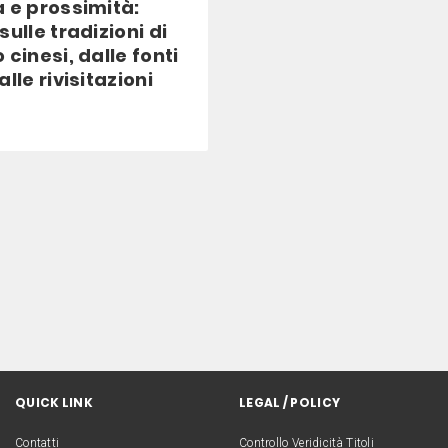
 e prossimità:
sulle tradizioni di
 cinesi, dalle fonti
lle rivisitazioni
QUICK LINK
LEGAL / POLICY
Contatti
Controllo Veridicità Titoli