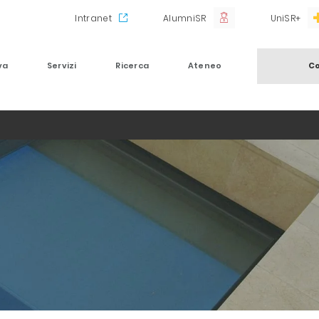
Intranet
AlumniSR
UniSR+
va
Servizi
Ricerca
Ateneo
Co