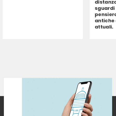
distanza
sguardi 
pensiero
antiche a
attuali.