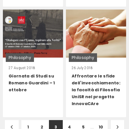
Philosophy
Philosophy
27 August 2018
26 July 2018
Giornata di Studi su
Affrontare le sfide
Romano Guardini – 1
dell’invecchiamento:
ottobre
la facoltà di Filosofia
UniSR nel progetto
InnovaCAre
1
2
3
4
5
...
10