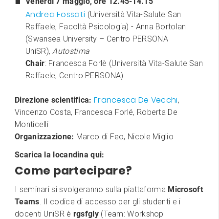
Venerdì 7 maggio, ore 12.45-14.15
Andrea Fossati
(Università Vita-Salute San
Raffaele, Facoltà Psicologia) - Anna Bortolan
(Swansea University – Centro PERSONA
UniSR),
Autostima
Chair
: Francesca Forlè (Università Vita-Salute San
Raffaele, Centro PERSONA)
Francesca De Vecchi
Direzione scientifica:
,
Vincenzo Costa, Francesca Forlé, Roberta De
Monticelli
Organizzazione:
Marco di Feo, Nicole Miglio
Scarica la locandina qui:
Come partecipare?
I seminari si svolgeranno sulla piattaforma
Microsoft
Teams
. Il codice di accesso per gli studenti e i
docenti UniSR è
rgsfgly
(Team: Workshop