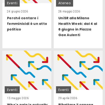
Eventi
Ateneo
24 giugno 2026
28 maggio 2026
Perché contare i
UniSR alla Milano
femminicidi è un atto
Health Week: dal 4 al
politico
6 giugno in Piazza
Gae Aulenti
Eventi
Eventi
13 maggio 2026
29 aprile 2026
Who's pain is actually
Ribaltare il canone