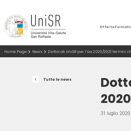
Offerta Formati
Home Page
News
Dottorati UniSR per l’aa 2020/2021: termini c
Dotto
Tutte le news
2020
31 luglio 2020