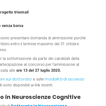
rogetto triennali
e senza borsa
ossono presentare domanda di ammissione purché
titolo entro il termine massimo del 31 ottobre
anno.
r la sottomissione da parte dei candidati della
rtecipazione al concorso per l'ammissione al
ssata alle
ore 13 del 27 luglio 2020.
oni sul dottorato
modalità di accesso
e sulle
 sono disponibili ai link inseriti.
o in Neuroscienze Cognitive
Dottorato in Neuroscienze
zato di