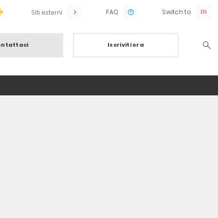
FAQ
Switch to
Siti esterni
ntattaci
Iscriviti ora
Searc