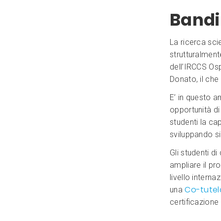
Bandi
La ricerca sci
strutturalment
dell’IRCCS Os
Donato, il che 
E’ in questo a
opportunità di
studenti la ca
sviluppando si
Gli studenti di
ampliare il p
livello intern
Co-tutela
una
certificazion