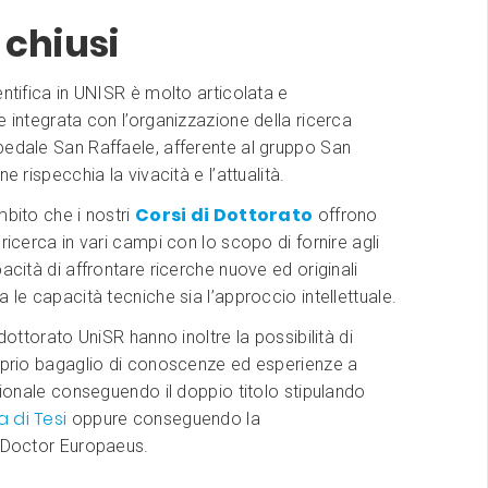
 chiusi
entifica in UNISR è molto articolata e
e integrata con l’organizzazione della ricerca
pedale San Raffaele, afferente al gruppo San
ne rispecchia la vivacità e l’attualità.
Corsi di Dottorato
mbito che i nostri
offrono
 ricerca in vari campi con lo scopo di fornire agli
pacità di affrontare ricerche nuove ed originali
a le capacità tecniche sia l’approccio intellettuale.
 dottorato UniSR hanno inoltre la possibilità di
roprio bagaglio di conoscenze ed esperienze a
azionale conseguendo il doppio titolo stipulando
 di Tesi
oppure conseguendo la
e Doctor Europaeus.