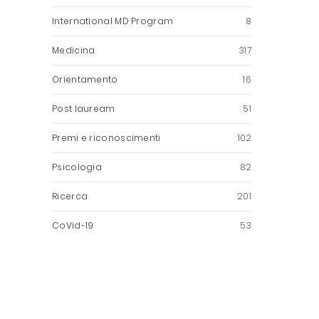
International MD Program
8
Medicina
317
Orientamento
16
Post lauream
51
Premi e riconoscimenti
102
Psicologia
82
Ricerca
201
CoVid-19
53