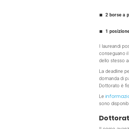
2 borse a p
1 posizion
I laureandi p
conseguano il 
dello stesso 
La deadline pe
domanda di pa
Dottorato è fi
informazi
Le
sono disponibili
Dottorat
Il corso avan