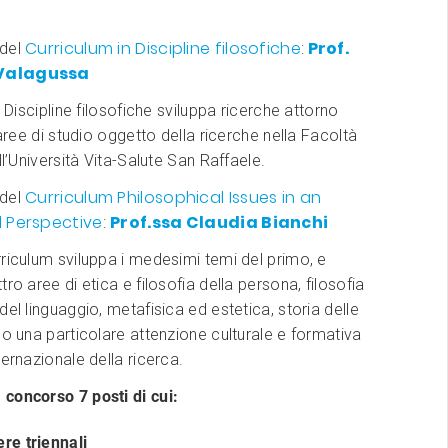
Curriculum in Discipline filosofiche
Prof.
 del
:
Valagussa
n Discipline filosofiche sviluppa ricerche attorno
 aree di studio oggetto della ricerche nella Facoltà
ll’Università Vita-Salute San Raffaele.
Curriculum Philosophical Issues in an
 del
l Perspective
Prof.ssa Claudia Bianchi
:
riculum sviluppa i medesimi temi del primo, e
ro aree di etica e filosofia della persona, filosofia
del linguaggio, metafisica ed estetica, storia delle
do una particolare attenzione culturale e formativa
ternazionale della ricerca.
concorso 7 posti di cui:
ere triennali