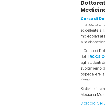
Dottorat
Medicin
Corso di Do
finalizzato a 
eccellente ai 
molecolari all
all’elaborazio
Il Corso di Do
IRCCS O
dell’
agli studenti 
svolgimento del
ospedaliere, si
ricerci
Si divide in
cin
Medicina Mole
Biologia Cel