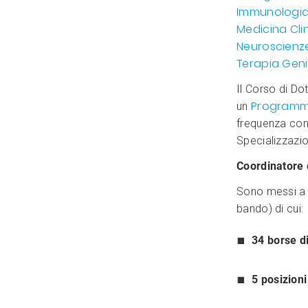
Immunologia 
Medicina Cli
Neuroscienz
Terapia Geni
Il Corso di Do
Programma
un
frequenza cong
Specializzazio
Coordinatore 
Sono messi a
bando) di cui:
34 borse di
5 posizion