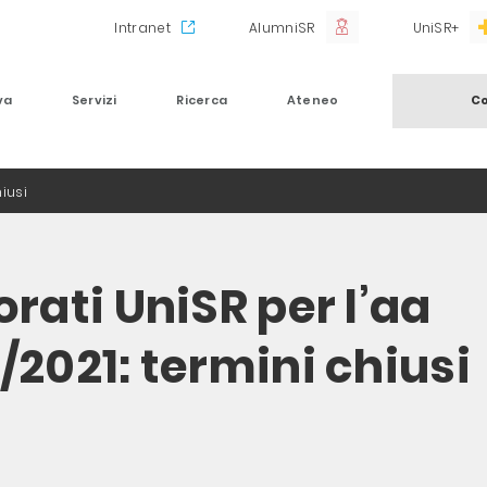
Intranet
AlumniSR
UniSR+
va
Servizi
Ricerca
Ateneo
Co
hiusi
rati UniSR per l’aa
/2021: termini chiusi