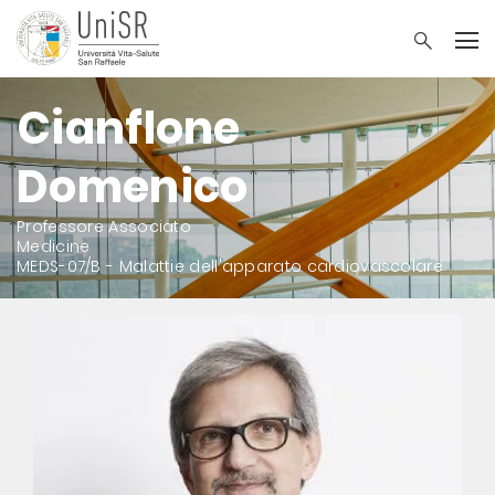
Cianflone
Domenico
Professore Associato
Medicine
MEDS-07/B - Malattie dell'apparato cardiovascolare