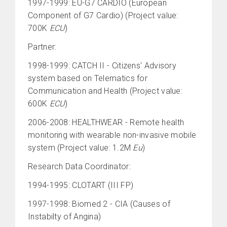
1997-1999: EU-G7 CARDIO (European
Component of G7 Cardio) (Project value:
700K
ECU
)
Partner:
1998-1999: CATCH II - Citizens' Advisory
system based on Telematics for
Communication and Health (Project value:
600K
ECU
)
2006-2008: HEALTHWEAR - Remote health
monitoring with wearable non-invasive mobile
system (Project value: 1.2M
Eu
)
Research Data Coordinator:
1994-1995: CLOTART (III FP)
1997-1998: Biomed 2 - CIA (Causes of
Instabilty of Angina)