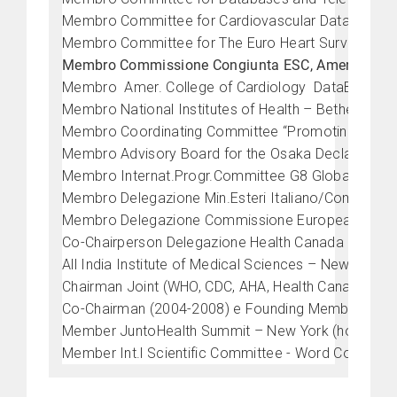
Membro Committee for Cardiovascular Databases, R
Membro Committee for The Euro Heart Surveys of 
Membro Commissione Congiunta ESC, Amer. Heart As
Membro Amer. College of Cardiology DataBase R
Membro National Institutes of Health – Bethesda (
Membro Coordinating Committee “Promoting Heart H
Membro Advisory Board for the Osaka Declaration – 
Membro Internat.Progr.Committee G8 Global Health
Membro Delegazione Min.Esteri Italiano/Commissio
Membro Delegazione Commissione Europea/ per “EU
Co-Chairperson Delegazione Health Canada per “Hear
All India Institute of Medical Sciences – New Delhi 
Chairman Joint (WHO, CDC, AHA, Health Canada, Worl
Co-Chairman (2004-2008) e Founding Member Intern
Member JuntoHealth Summit – New York (hosted at
Member Int.l Scientific Committee - Word Conferen