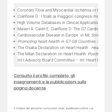
Coronary Flow and Myocardial Ischemia
in Fuster 
Cianflone D.: I trials ai maggiori congressi mondiali
High Volume Databases in Clinical Applications in
Th
Maseri A. Carlin E, Cianflone D. The G7 Cardio Projec
Cardiovascular Disease in Europe. in
ML Simoons; E 
Promoting heart health in G7-G8 Countries: Standa
The Osaka Declaration on Heart Health .
Health Eco
The Milan Declaration on Heart Health:
Positioning 
Int.l Advisory Board Committee – Int. Heart Healt
Consulta il profilo completo, gli
insegnamenti e le pubblicazioni sulla
pagina docente
Il titolare del presente curriculum vitae, pubblicato online sul